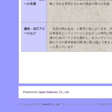
への支援
略とそれを実現するための資金の導入の支援
趣味・自己アピ
「先見の明がある」と勝手に信じています。20
ールなど
証券会社というイメージしかなかった時代に暗
護のための「デジタル透かし」をコンテンツ
駆けてその基本技術の開 発に取り組んで来ま
いと思っています。
Powered by
Japan Datacom, Co., Ltd.
© Copyright 2009,
Sneed Co., Ltd.
当ホームページのコンテンツの無断使用