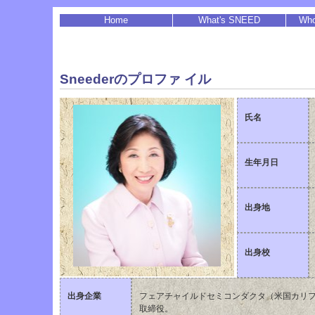
Home
What's SNEED
Who
Sneederのプロファ イル
氏名
生年月日
出身地
出身校
出身企業
フェアチャイルドセミコンダクタ（米国カリフ
取締役。