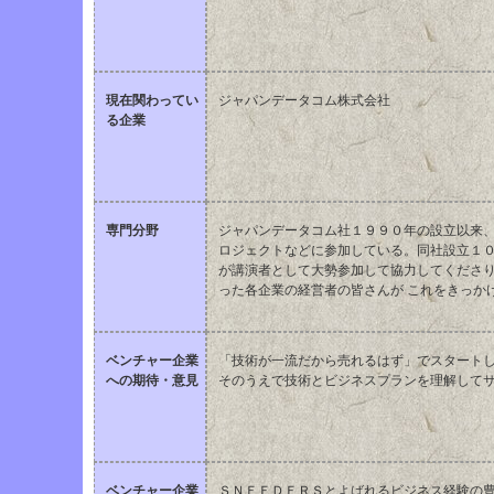
現在関わってい
ジャパンデータコム株式会社
る企業
専門分野
ジャパンデータコム社１９９０年の設立以来、
ロジェクトなどに参加している。同社設立１０
が講演者として大勢参加して協力してくださ
った各企業の経営者の皆さんが これをきっか
ベンチャー企業
「技術が一流だから売れるはず」でスタートし
への期待・意見
そのうえで技術とビジネスプランを理解して
ベンチャー企業
ＳＮＥＥＤＥＲＳとよばれるビジネス経験の豊